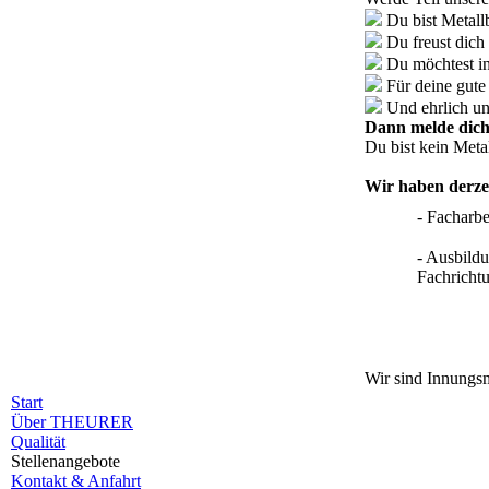
Du bist Metallb
Du freust dich
Du möchtest in
Für deine gute
Und ehrlich un
Dann melde dich 
Du bist kein Meta
Wir haben derzei
- Facharbe
- Ausbild
Fachricht
Wir sind Innungs
Start
Über THEURER
Qualität
Stellenangebote
Kontakt & Anfahrt