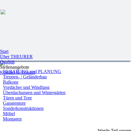
Start
Über THEURER
Qualität
Stellenangebote
BERATUNG und PLANUNG
Kontakt & Anfahrt
Treppen- / Geländerbau
Balkone
Vordächer und Windfang
Überdachungen und Wintergärten
Türen und Tore
Garagentore
Sonderkonstruktionen
Möbel
Montagen
Werde Teil unser